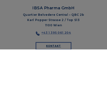
IBSA Pharma GmbH
Quartier Belvedere Central – QBC 2b
Karl Popper Strasse 2 / Top S13
1100 Wien
+43 1 395 061 204
KONTAKT
WER SIND WIR
UNSERE PFEILER
PRODUKTE
THERAPEUTISCHE BEREICHE
IBSA SAILING